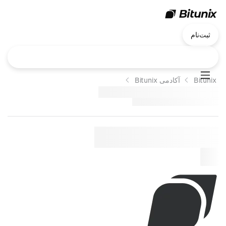
ثبت‌نام
Bitunix
آکادمی Bitunix