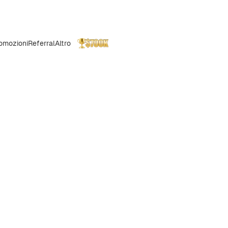
omozioni
Referral
Altro