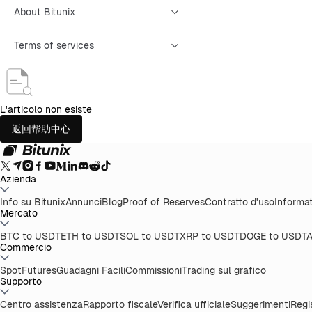
About Bitunix
Terms of services
L'articolo non esiste
返回帮助中心
Azienda
Info su Bitunix
Annunci
Blog
Proof of Reserves
Contratto d'uso
Informat
Mercato
BTC to USDT
ETH to USDT
SOL to USDT
XRP to USDT
DOGE to USDT
A
Commercio
Spot
Futures
Guadagni Facili
Commissioni
Trading sul grafico
Supporto
Centro assistenza
Rapporto fiscale
Verifica ufficiale
Suggerimenti
Regi