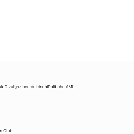
ale
Divulgazione dei rischi
Politiche AML
s Club