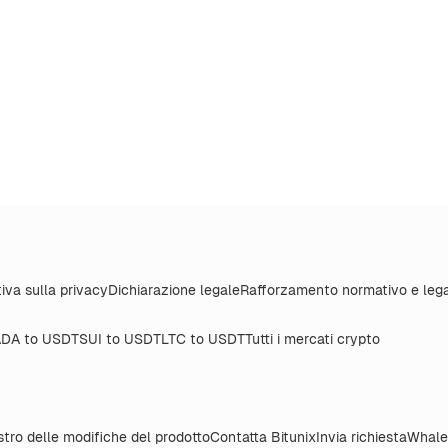
iva sulla privacy
Dichiarazione legale
Rafforzamento normativo e leg
DA to USDT
SUI to USDT
LTC to USDT
Tutti i mercati crypto
stro delle modifiche del prodotto
Contatta Bitunix
Invia richiesta
Whale