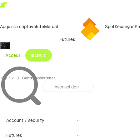
Acquista criptovalute
Mercati
Spot
Keuangan
Pr
Futures
/
Accedi
Iscriviti
Bitunix
Centro assistenza
Account / security
Futures