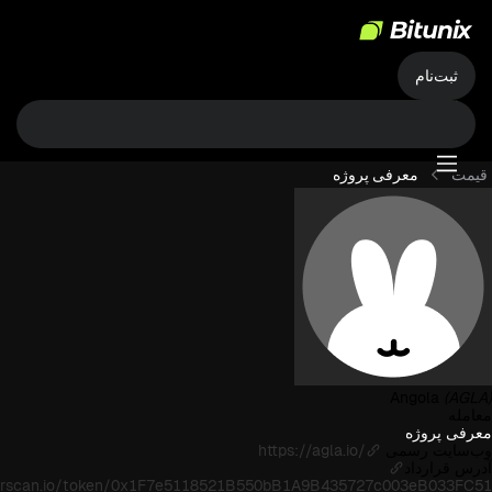
ثبت‌نام
قیمت
معرفی پروژه
Angola
(AGLA)
معامله
معرفی پروژه
وب‌سایت رسمی
https://agla.io/
آدرس قرارداد
herscan.io/token/0x1F7e5118521B550bB1A9B435727c003eB033FC51