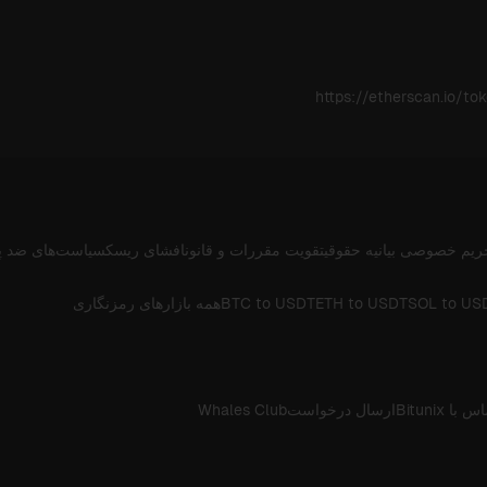
https://etherscan.io/
ریم خصوصی
بیانیه حقوقی
تقویت مقررات و قانون
افشای ریسک
سیاست‌های ضد پ
SOL to US
ETH to USDT
BTC to USDT
همه بازارهای رمزنگاری
 با Bitunix
ارسال درخواست
Whales Club