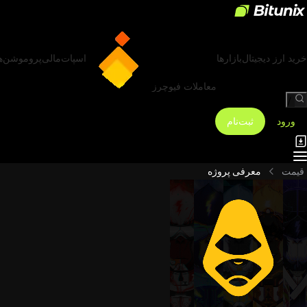
خرید ارز دیجیتال
بازارها
اسپات
مالی
پروموشن‌ه
معاملات فیوچرز
/
ورود
ثبت‌نام
قیمت
معرفی پروژه