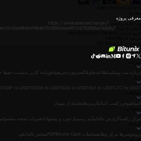
ApeX Protocol
(APEX)
معامله
معرفی پروژه
وب‌سایت رسمی
https://www.apex.exchange
آدرس قرارداد
token/0x52a8845df664d76c69d2eea607cd793565af42b8
تاریخ انتشار
2022-04-27 00:00:00 AM
عرضه کل
500.00M
عرضه در گردش
55.79M
شرکت
درباره بیت یونیکس
اطلاعیه‌ها
وبلاگ
صندوق ذخیره
توافق‌نامه کاربر
سیاست حفظ ح
بازار
DT
XRP to USDT
DOGE to USDT
ADA to USDT
SUI to USDT
LTC to USDT
معاملات
اسپات
فیوچرز
کسب آسان
کارمزدها
معامله از نمودار
پشتیبانی
مرکز راهنما
گزارش مالیاتی
تأیید رسمی
بازخورد و پیشنهادات
تغییرات نسخه محصول
تماس
ابزارها
پروموشن‌ها
مرکز وظایف
معاملات P2P
Bitunix Card
شخص ثالث
دانلود
شریک