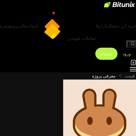
خرید ارز دیجیتال
بازارها
اسپات
مالی
پروموشن‌ه
معاملات فیوچرز
/
ورود
ثبت‌نام
قیمت
معرفی پروژه