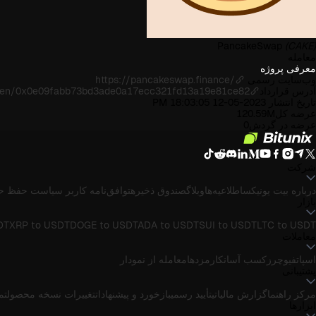
PancakeSwap
(CAKE)
معامله
معرفی پروژه
وب‌سایت رسمی
https://pancakeswap.finance/
آدرس قرارداد
oken/0x0e09fabb73bd3ade0a17ecc321fd13a19e81ce82
تاریخ انتشار
2023-05-12 18:03:05 PM
عرضه کل
120.59M
عرضه در گردش
0
شرکت
درباره بیت یونیکس
اطلاعیه‌ها
وبلاگ
صندوق ذخیره
توافق‌نامه کاربر
سیاست حفظ ح
بازار
DT
XRP to USDT
DOGE to USDT
ADA to USDT
SUI to USDT
LTC to USDT
معاملات
اسپات
فیوچرز
کسب آسان
کارمزدها
معامله از نمودار
پشتیبانی
مرکز راهنما
گزارش مالیاتی
تأیید رسمی
بازخورد و پیشنهادات
تغییرات نسخه محصول
تماس
ابزارها