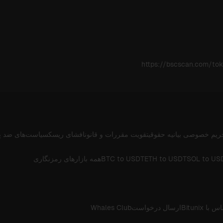
https://bscscan.com/t
ریم خصوصی
بیانیه حقوقی
تقویت مقررات و قانون
افشای ریسک
سیاست‌های ضد پ
SOL to US
ETH to USDT
BTC to USDT
همه بازارهای رمزنگاری
 با Bitunix
ارسال درخواست
Whales Club