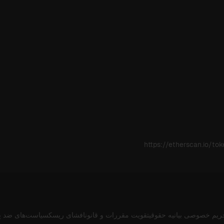
https://etherscan.io/
ریم خصوصی
بیانیه حقوقی
تقویت مقررات و قانون
افشای ریسک
سیاست‌های ضد پ