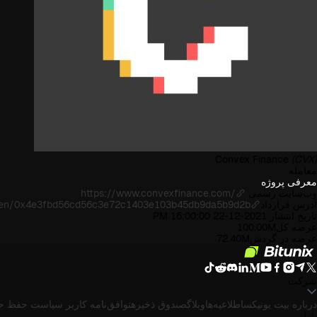
Convex Finance
(CVX)
معامله
معرفی پروژه
وب‌سایت رسمی
https://www.convexfinance.com/
آدرس قرارداد
token/0x4e3fbd56cd56c3e72c1403e103b45db9da5b9d2b
تاریخ انتشار
2021-12-22 16:00:00 PM
عرضه کل
100.00M
عرضه در گردش
72.40M
شرکت
درباره بیت یونیکس
اطلاعیه‌ها
وبلاگ
صندوق ذخیره
توافق‌نامه کاربر
سیاست حفظ ح
بازار