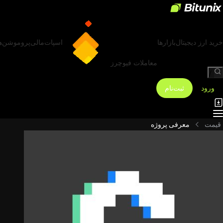
خرید ارز دیجیتال
بازارها
اسپات
مالی
پروموشن‌ه
معاملات فیوچرز
/
ورود
ثبت‌نام
قیمت
معرفی پروژه