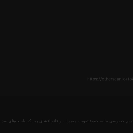
https://etherscan.io
ریم خصوصی
بیانیه حقوقی
تقویت مقررات و قانون
افشای ریسک
سیاست‌های ضد پ