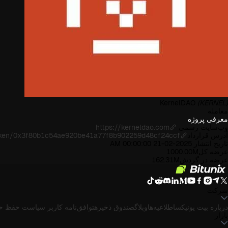
KernelDAO
(KERNEL)
معامله
معرفی پروژه
وب‌سایت رسمی
https://kerneldao.com
آدرس قرارداد
/token/0x3f80b1c54ae920be41a77f8b902259d48cf24ccf
تاریخ انتشار
2025-02-21 00:00:00 AM
عرضه کل
1000.00M
عرضه در گردش
162.31M
شرکت
درباره بیت یونیکس
اطلاعیه‌ها
وبلاگ
صندوق ذخیره
توافق‌نامه کاربر
سیاست حفظ ح
بازار