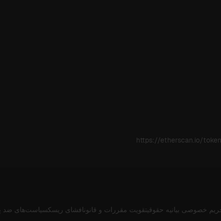
https://etherscan.io/t
ریم خصوصی
بیانیه حقوقی
تقویت مقررات و قانون
افشای ریسک
سیاست‌های ضد پ