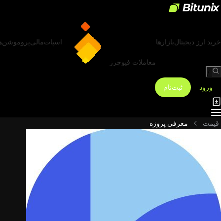
خرید ارز دیجیتال
بازارها
اسپات
مالی
پروموشن‌ه
معاملات فیوچرز
/
ورود
ثبت‌نام
قیمت
معرفی پروژه