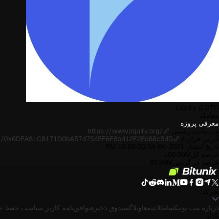
Liquity
(LQTY)
معامله
معرفی پروژه
وب‌سایت رسمی
https://www.liquity.org/
آدرس قرارداد
oken/0x6DEA81C8171D0bA574754EF6F8b412F2Ed88c54D
تاریخ انتشار
2021-04-04 16:00:00 PM
عرضه کل
100.00M
عرضه در گردش
90.99M
شرکت
درباره بیت یونیکس
اطلاعیه‌ها
وبلاگ
صندوق ذخیره
توافق‌نامه کاربر
سیاست حفظ ح
بازار