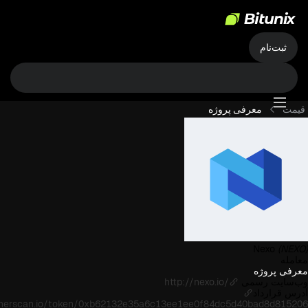
ثبت‌نام
قیمت
معرفی پروژه
Nexo
(NEXO)
معامله
معرفی پروژه
وب‌سایت رسمی
http://nexo.io/
آدرس قرارداد
etherscan.io/token/0xb62132e35a6c13ee1ee0f84dc5d40bad8d815206