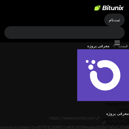
ثبت‌نام
قیمت
معرفی پروژه
Orchid
(OXT)
معامله
معرفی پروژه
وب‌سایت رسمی
https://www.orchid.com/
آدرس قرارداد
therscan.io/token/0x4575f41308EC1483f3d399aa9a2826d74Da13Deb