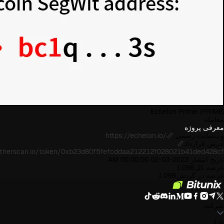
Echelon Prime
(PRIME)
معامله
معرفی پروژه
وب‌سایت رسمی
https://echelon.io/
آدرس قرارداد
/etherscan.io/token/0xb23d80f5fefcddaa212212f028021b41ded428cf
تاریخ انتشار
2023-03-02 00:00:00 AM
عرضه کل
1.09B
عرضه در گردش
1.09B
شرکت
بازار
درباره بیت یونیکس
اطلاعیه‌ها
وبلاگ
صندوق ذخیره
توافق‌نامه کاربر
سیاست حفظ