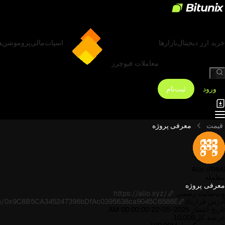
خرید ارز دیجیتال
بازارها
اسپات
مالی
پروموشن‌ه
معاملات فیوچرز
/
ورود
ثبت‌نام
قیمت
معرفی پروژه
Allo
(RWA)
معامله
معرفی پروژه
وب‌سایت رسمی
https://allo.xyz/
آدرس قرارداد
ken/0x9C8B5CA345247396bDfAc0395638ca9045C6586E
تاریخ انتشار
2025-05-22 00:00:00 AM
عرضه کل
10.00B