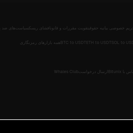
ریم خصوصی
بیانیه حقوقی
تقویت مقررات و قانون
افشای ریسک
سیاست‌های ضد پ
SOL to US
ETH to USDT
BTC to USDT
همه بازارهای رمزنگاری
 با Bitunix
ارسال درخواست
Whales Club