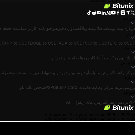
عرضه در گردش
180.00M
شرکت
درباره بیت یونیکس
اطلاعیه‌ها
وبلاگ
صندوق ذخیره
توافق‌نامه کاربر
سیاست حفظ ح
بازار
DT
XRP to USDT
DOGE to USDT
ADA to USDT
SUI to USDT
LTC to USDT
معاملات
اسپات
فیوچرز
کسب آسان
کارمزدها
معامله از نمودار
پشتیبانی
مرکز راهنما
گزارش مالیاتی
تأیید رسمی
بازخورد و پیشنهادات
تغییرات نسخه محصول
تماس
ابزارها
پروموشن‌ها
مرکز وظایف
معاملات P2P
Bitunix Card
شخص ثالث
دانلود
شریک
VIP
برنامه ریفرال
کارمزد های ریفرال
API
© 2022 - 2026 Bitunix.com. All rights reserved
© 2022 - 2026 Bitunix.com. All rights reserved