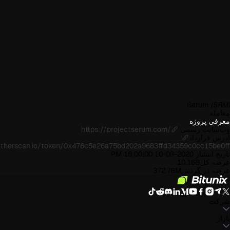
Serum
(SRM)
معامله
معرفی پروژه
وب‌سایت رسمی
https://projectserum.com/
آدرس قرارداد
/etherscan.io/token/0x476c5e26a75bd202a9683ffd34359c0cc15be0ff
تاریخ انتشار
2020-08-10 16:00:00 PM
عرضه کل
10.16B
عرضه در گردش
372.78M
شرکت
بازار
درباره بیت یونیکس
اطلاعیه‌ها
وبلاگ
صندوق ذخیره
توافق‌نامه کاربر
سیاست حفظ
حریم خصوصی
بیانیه حقوقی
تقویت مقررات و قانون
افشای ریسک
سیاست‌های ضد