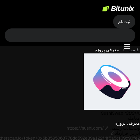
ثبت‌نام
قیمت
معرفی پروژه
SushiSwap
(SUSHI)
معامله
معرفی پروژه
وب‌سایت رسمی
https://sushi.com/
آدرس قرارداد
etherscan.io/token/0x6b3595068778dd592e39a122f4f5a5cf09c90fe2