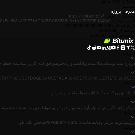
Lista DAO
(LISTA)
معامله
معرفی پروژه
وب‌سایت رسمی
https://lista.org/
آدرس قرارداد
en/0xFceB31A79F71AC9CBDCF853519c1b12D379EdC46
تاریخ انتشار
2024-06-20 00:00:00 AM
عرضه کل
1000.00M
عرضه در گردش
230.00M
شرکت
درباره بیت یونیکس
اطلاعیه‌ها
وبلاگ
صندوق ذخیره
توافق‌نامه کاربر
سیاست حفظ ح
بازار
DT
XRP to USDT
DOGE to USDT
ADA to USDT
SUI to USDT
LTC to USDT
معاملات
اسپات
فیوچرز
کسب آسان
کارمزدها
معامله از نمودار
پشتیبانی
مرکز راهنما
گزارش مالیاتی
تأیید رسمی
بازخورد و پیشنهادات
تغییرات نسخه محصول
تماس
ابزارها
پروموشن‌ها
مرکز وظایف
معاملات P2P
Bitunix Card
شخص ثالث
دانلود
شریک