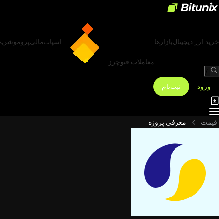
خرید ارز دیجیتال
بازارها
اسپات
مالی
پروموشن‌ه
معاملات فیوچرز
/
ورود
ثبت‌نام
قیمت
معرفی پروژه