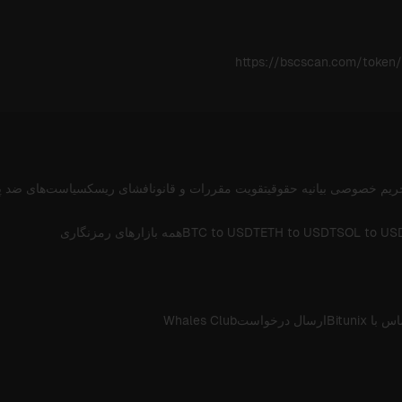
https://bscscan.com/tok
ریم خصوصی
بیانیه حقوقی
تقویت مقررات و قانون
افشای ریسک
سیاست‌های ضد پ
SOL to US
ETH to USDT
BTC to USDT
همه بازارهای رمزنگاری
 با Bitunix
ارسال درخواست
Whales Club