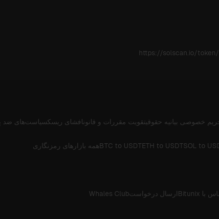
https://solscan.io/to
ریم خصوصی
بیانیه حقوقی
تقویت مقررات و قانون
افشای ریسک
سیاست‌های ضد پ
SOL to US
ETH to USDT
BTC to USDT
همه بازارهای رمزنگاری
 با Bitunix
ارسال درخواست
Whales Club