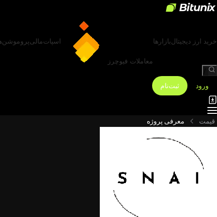
خرید ارز دیجیتال
بازارها
اسپات
مالی
پروموشن‌ه
معاملات فیوچرز
/
ورود
ثبت‌نام
قیمت
معرفی پروژه