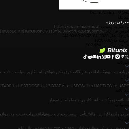
SwarmNode.ai
(SNAI)
معامله
معرفی پروژه
وب‌سایت رسمی
https://swarmnode.ai/
آدرس قرارداد
ken/Hjw6bEcHtbHGpQr8onG3izfJY5DJiWdt7uk2BfdSpump
تاریخ انتشار
2025-01-03 00:00:00 AM
عرضه کل
1000.00M
عرضه در گردش
902.46M
شرکت
درباره بیت یونیکس
اطلاعیه‌ها
وبلاگ
صندوق ذخیره
توافق‌نامه کاربر
سیاست حفظ ح
بازار
DT
XRP to USDT
DOGE to USDT
ADA to USDT
SUI to USDT
LTC to USDT
معاملات
اسپات
فیوچرز
کسب آسان
کارمزدها
معامله از نمودار
پشتیبانی
مرکز راهنما
گزارش مالیاتی
تأیید رسمی
بازخورد و پیشنهادات
تغییرات نسخه محصول
تماس
ابزارها
پروموشن‌ها
مرکز وظایف
معاملات P2P
Bitunix Card
شخص ثالث
دانلود