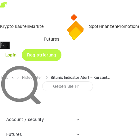
Krypto kaufen
Märkte
Spot
Finanzen
Promotion
Futures
/
Login
Registrierung
Bitunix
Hilfecenter
Bitunix Indicator Alert – Kurzanleitung zur Erstellung
Account / security
Futures