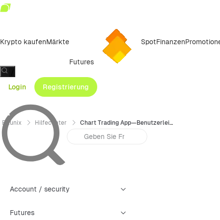
Krypto kaufen
Märkte
Spot
Finanzen
Promotion
Futures
/
Login
Registrierung
Bitunix
Hilfecenter
Chart Trading App—Benutzerleitfaden für die Basic-Version
Account / security
Futures