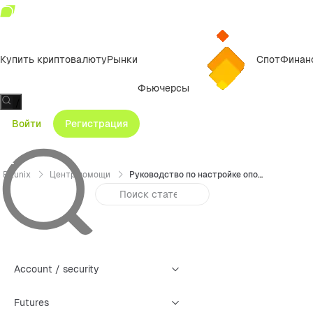
Купить криптовалюту
Рынки
Спот
Финан
Фьючерсы
/
Войти
Регистрация
Bitunix
Центр помощи
Руководство по настройке оповещений по графическим построениям на Bitunix
Account / security
Futures