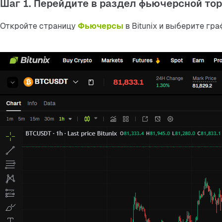
Шаг 1. Перейдите в раздел фьючерсной то
Откройте страницу 
Фьючерсы
 в Bitunix и выберите гр