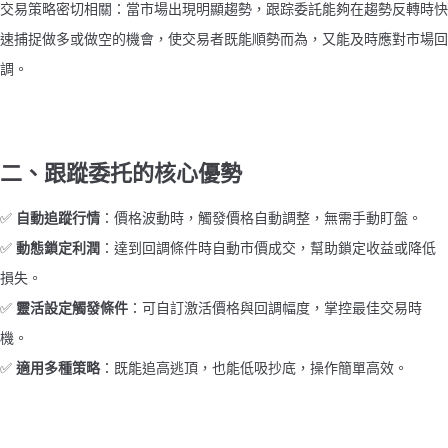
交易策略密切相關：當市場出現明顯趨勢，跟踪委託能夠在趨勢反轉時快
速捕捉做多或做空的機會，使交易者既能順勢而為，又能及時應對市場回
調。
二、跟蹤委托的核心優勢
✅ 
自動追蹤行情
：價格波動時，觸發價格自動調整，無需手動盯盤。
✅ 
動態鎖定利潤
：達到回調條件時自動市價成交，幫助鎖定收益或降低
損失。
✅ 
靈活設定觸發條件
：可自訂激活價格與回調幅度，掌控最佳交易時
機。
✅ 
適用多種策略
：既能追高逃頂，也能低吸抄底，操作簡單高效。