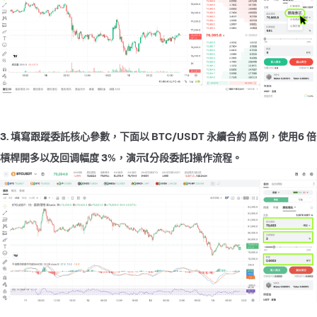
3. 填寫跟蹤委託核心參數，下面以 BTC/USDT 永續合約 爲例，使用6 倍
槓桿開多以及回调幅度 3%，演示【分段委託】操作流程。