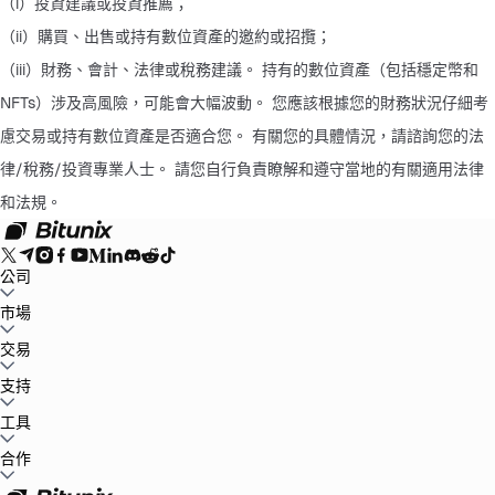
（i）投資建議或投資推薦； 
（ii）購買、出售或持有數位資產的邀約或招攬； 
（iii）財務、會計、法律或稅務建議。 持有的數位資產（包括穩定幣和
NFTs）涉及高風險，可能會大幅波動。 您應該根據您的財務狀況仔細考
慮交易或持有數位資產是否適合您。 有關您的具體情況，請諮詢您的法
律/稅務/投資專業人士。 請您自行負責瞭解和遵守當地的有關適用法律
和法規。
公司
關於Bitunix
市場
公告中心
博客
儲備金證明
用戶協議
隱私條款
法律聲明
合規及
執法要求
風險告知
反洗錢政策
BTC to USDT
交易
ETH to USDT
SOL to USDT
XRP to USDT
DOGE to
USDT
ADA to USDT
SUI to USDT
LTC to USDT
市場行情
現貨
支持
合約
保本賺幣
費率標準
專業圖表交易
幫助中心
工具
稅務
官方渠道驗證
産品反饋
產品發布中心
聯繫我們
聯繫客服
Whales Club
活動中心
合作
任務中心
P2P
Bitunix Card
第三方支付
下載
VIP
代理商招募
邀請返傭
API