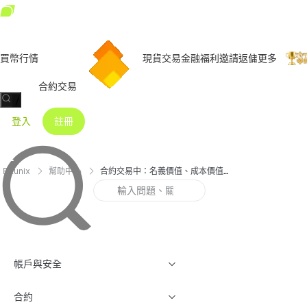
買幣
行情
現貨交易
金融
福利
邀請返傭
更多
合約交易
/
登入
註冊
Bitunix
幫助中心
合約交易中：名義價值、成本價值與數量單位解讀
帳戶與安全
合約