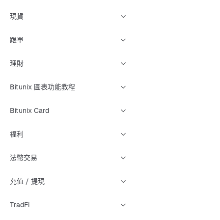
現貨
跟單
理財
Bitunix 圖表功能教程
Bitunix Card
福利
法幣交易
充值 / 提現
TradFi