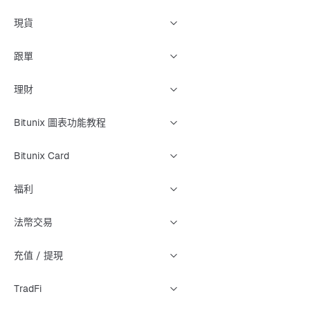
現貨
跟單
理財
Bitunix 圖表功能教程
Bitunix Card
福利
法幣交易
充值 / 提現
TradFi