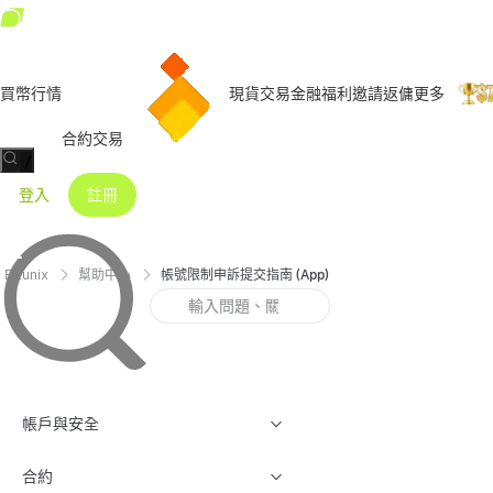
買幣
行情
現貨交易
金融
福利
邀請返傭
更多
合約交易
/
登入
註冊
Bitunix
幫助中心
帳號限制申訴提交指南 (App)
帳戶與安全
合約