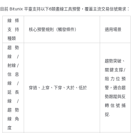
目前 Bitunix 平臺支持以下6類畫線工具預警，覆蓋主流交易信號需求：
線條
支持
核心預警規則（觸發條件）
適用場景
種類
趨勢
線 /
趨勢突破、
射線 /
關鍵支撐/
信息
阻力位預
線 /
穿過、上穿、下穿、大於、低於
警，適合趨
延長
勢跟蹤與反
線 /
轉信號捕
趨勢
捉.
線角
度