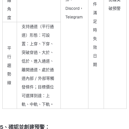
線
件
Discord，
破預警
角
滿
Telegram
度
足
支持通道（平行通
時
道）形態：可設
失
置：上穿、下穿、
效
平
突破穿過、大於、
日
行
低於、進入通道、
期
趨
離開通道、處於通
勢
道內部 / 外部等觸
線
發條件；目標價位
可選擇到達：上
軌、中軌、下軌。
5、確認並創建預警：