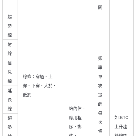
間
趨
勢
線
射
線
頻
信
率
息
線條：穿過、上
單
線
穿、下穿、大於、
次
延
低於
提
長
醒
站內信，
線
每
應用程
如:BTC
趨
次
序，郵
上升趨
勢
條
件，
勢線突