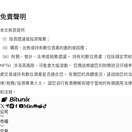
免責聲明
本文無意提供
（i）投資建議或投資推薦； 
（ii）購買、出售或持有數位資產的邀約或招攬； 
（iii）財務、會計、法律或稅務建議。 持有的數位資產（包括穩定幣和
NFTs）涉及高風險，可能會大幅波動。 您應該根據您的財務狀況仔細考
慮交易或持有數位資產是否適合您。 有關您的具體情況，請諮詢您的法
律/稅務/投資專業人士。 請您自行負責瞭解和遵守當地的有關適用法律
和法規。
公司
關於Bitunix
市場
公告中心
博客
儲備金證明
用戶協議
隱私條款
法律聲明
合規及
執法要求
風險告知
反洗錢政策
BTC to USDT
交易
ETH to USDT
SOL to USDT
XRP to USDT
DOGE to