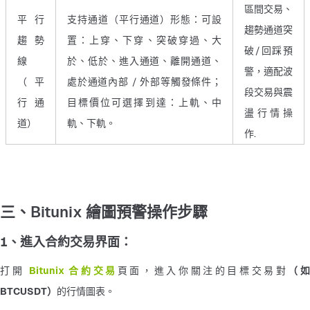
區間交易、
平行
支持通道（平行通道）形態：可設
趨勢通道突
趨勢
置：上穿、下穿、突破穿過、大
破/回踩預
線
於、低於、進入通道、離開通道、
警，適配波
（平
處於通道內部 / 外部等觸發條件；
段交易與震
行通
目標價位可選擇到達：上軌、中
盪行情操
道）
軌、下軌。
作.
三、Bitunix 繪圖預警操作步驟
1、進入合約交易界面：
打開
Bitunix 合約交易
頁面，進入你關注的目標交易對
（如
BTCUSDT）
的行情圖表。