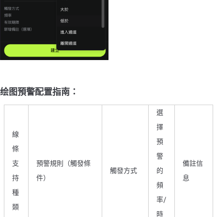
绘图預警配置指南：
選
擇
線
預
條
警
支
預警規則（觸發條
備註信
觸發方式
的
持
件）
息
頻
種
率/
類
時