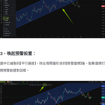
3、喚起預警設置：
選中已繪製的【平行通道】，待出現鬧鐘形狀的【預警圖標】後，點擊圖標打
開預警創建對話框。