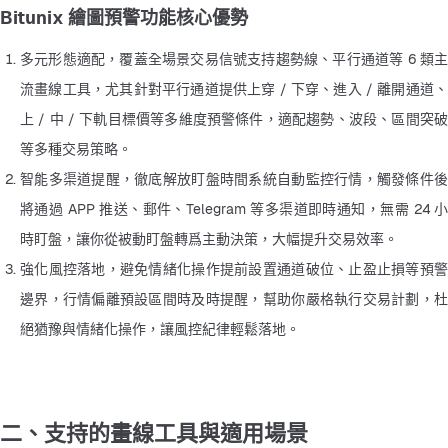
Bitunix 繪圖預警功能核心優勢
多元形態適配，覆蓋全場景交易信號支持趨勢線、平行通道等 6 類主
流畫線工具，尤其針對平行通道提供上穿 / 下穿、進入 / 離開通道、
上 / 中 / 下軌目標價等多維度預警條件，適配趨勢、波段、區間突破
等多種交易策略。
智能多渠道提醒，徹底解放盯盤時間系統自動監控行情，觸發條件後
將通過 APP 推送、郵件、Telegram 等多渠道即時通知，無需 24 小
時盯盤，讓你從被動盯盤轉爲主動決策，大幅提升交易效率。
強化風控落地，避免情緒化操作提前設置通道破位、止盈止損等預警
邊界，行情偏離預設區間時及時提醒，幫助你嚴格執行交易計劃，杜
絕猶豫與情緒化操作，讓風控紀律輕鬆落地。
二、支持的畫線工具與適用場景